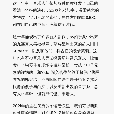
这一年中，音乐人们都从各种角度抒发了自己的
看法与坚持的决心，25岁的邓加宇，温柔慈悲的
方皓玟，宝刀不老的崔健，热血方刚的C.S.B.Q.，
都在用自己的声音回应着这个时代。
这一年涌现出了许多新人新作，比如乐夏中出来
的九连真人与福禄寿，草莓星球出来的超人田田
Supertt，以及和他们一样古怪的发梦茱莉。这一
年也有不少音乐人尝试探索新的音乐形式，比如
发行了钢琴伴奏现场专辑的梁博，尝试了电子元
素的许钧的，和Yider深入合作的终于摆脱了顾里
魔咒的郭采洁，不再喃喃自语而是开始追寻摇滚
根源的傻子与白痴，以及重新出发的鱼丁糸。总
有人正年轻，但前浪们也并未老去。
2021年的这些优秀的华语音乐里，我们可以听到
对处境的清醒、对立场的坚持和对自身的超越。