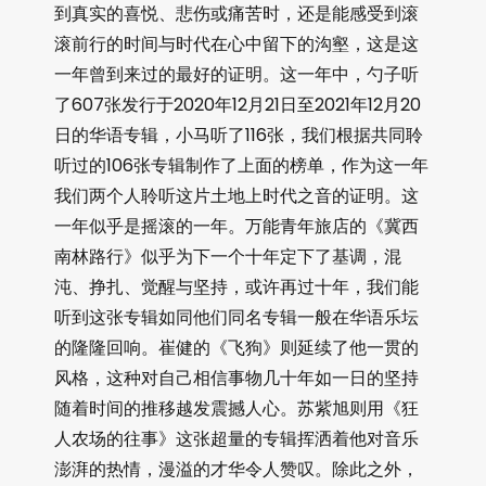
到真实的喜悦、悲伤或痛苦时，还是能感受到滚
滚前行的时间与时代在心中留下的沟壑，这是这
一年曾到来过的最好的证明。这一年中，勺子听
了607张发行于2020年12月21日至2021年12月20
日的华语专辑，小马听了116张，我们根据共同聆
听过的106张专辑制作了上面的榜单，作为这一年
我们两个人聆听这片土地上时代之音的证明。这
一年似乎是摇滚的一年。万能青年旅店的《冀西
南林路行》似乎为下一个十年定下了基调，混
沌、挣扎、觉醒与坚持，或许再过十年，我们能
听到这张专辑如同他们同名专辑一般在华语乐坛
的隆隆回响。崔健的《飞狗》则延续了他一贯的
风格，这种对自己相信事物几十年如一日的坚持
随着时间的推移越发震撼人心。苏紫旭则用《狂
人农场的往事》这张超量的专辑挥洒着他对音乐
澎湃的热情，漫溢的才华令人赞叹。除此之外，