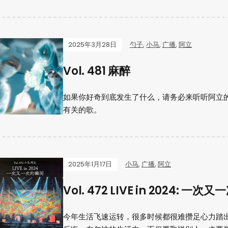
2025年3月28日
勺子
,
小马
,
广播
,
阿立
Vol. 481 麻醉
如果你好奇到底发生了什么，请务必来听听阿立
有关的歌。
2025年1月17日
小马
,
广播
,
阿立
Vol. 472 LIVE in 2024: 一
今年生活飞速运转，很多时候都很难攒足心力踏