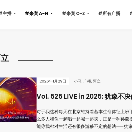
#主播
#来宾 A-N
#来宾 O-Z
#所有广播
阿立
2026年1月29日
小马
,
广播
,
阿立
Vol. 525 LIVE in 2025: 
对于我这种每天在北京维持着基本生命体征上班下
么多人和你一起唱一起喊一起哭，正是一种孙燕
能你我都对生活还有很多游移不定的想法——犹