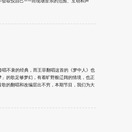
学会取悦自己——而现场音乐的范围、互动和声
ams》是传唱不衰的经典，而王菲翻唱这首的《梦中人》也
梦」的歌足够梦幻，有着旷野般辽阔的情境，也正
首歌的翻唱和改编层出不穷，本期节目，我们为大