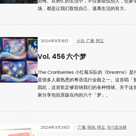
后悔。在匆忙的生活中，不仅要取悦别人，也要
场，都是让我们取悦自己、逃离生活的良方。
2024年9月19日
小马
,
广播
,
阿立
Vol. 456 六个梦
The Cranberries 小红莓乐队的《Dre
是很多人最熟悉的粤语流行金曲之一。这首唱「
因此，这首歌足够容纳我们的各种情绪。关于这
家分享包括原版在内的六个「梦」。
2024年3月29日
广播
,
阿炜
,
阿立
,
马勺音乐榜