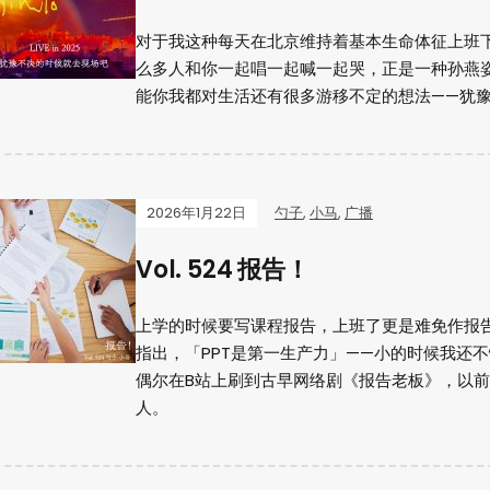
对于我这种每天在北京维持着基本生命体征上班下
么多人和你一起唱一起喊一起哭，正是一种孙燕
能你我都对生活还有很多游移不定的想法——犹
2026年1月22日
勺子
,
小马
,
广播
Vol. 524 报告！
上学的时候要写课程报告，上班了更是难免作报
指出，「PPT是第一生产力」——小的时候我还
偶尔在B站上刷到古早网络剧《报告老板》，以
人。