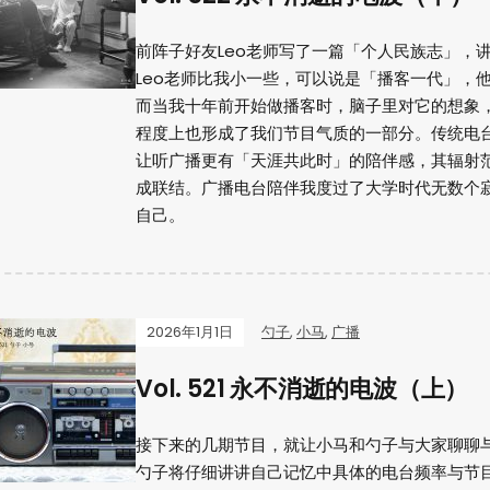
前阵子好友Leo老师写了一篇「个人民族志」，
Leo老师比我小一些，可以说是「播客一代」，
而当我十年前开始做播客时，脑子里对它的想象
程度上也形成了我们节目气质的一部分。传统电
让听广播更有「天涯共此时」的陪伴感，其辐射
成联结。广播电台陪伴我度过了大学时代无数个
自己。
2026年1月1日
勺子
,
小马
,
广播
Vol. 521 永不消逝的电波（上）
接下来的几期节目，就让小马和勺子与大家聊聊与
勺子将仔细讲讲自己记忆中具体的电台频率与节