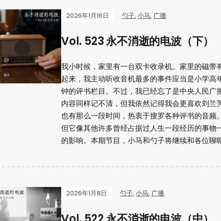
2026年1月16日
勺子
,
小马
,
广播
Vol. 523 永不消逝的电波（下）
我小时候，家里有一台双卡收录机。家里的磁带
起来，我主动听收音机最多的事件应当是小学高
钟的评书栏目。不过，我已经忘了是中央人民广
内容同样记不清，但我依然记得我会更喜欢刘兰
也有那么一段时间，热衷于搜罗各种评书的音频
但它像其他许多曾经占据过人生一段经历的事物
的影响。本期节目，小马和勺子将继续和各位聊
2026年1月8日
勺子
,
小马
,
广播
Vol. 522 永不消逝的电波（中）