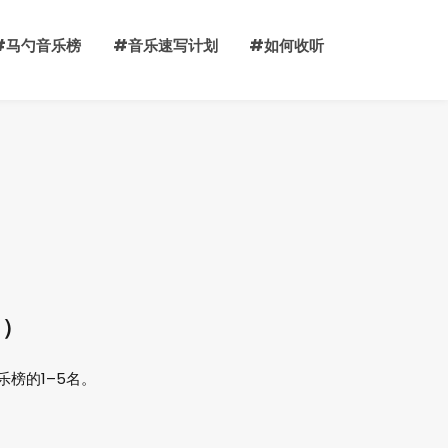
#马勺音乐榜
#音乐速写计划
#如何收听
中）
乐榜的1–5名。