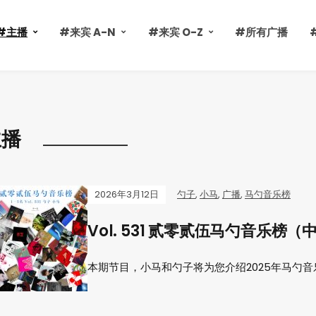
#主播
#来宾 A-N
#来宾 O-Z
#所有广播
主播
2026年3月12日
勺子
,
小马
,
广播
,
马勺音乐榜
Vol. 531 贰零贰伍马勺音乐榜（
本期节目，小马和勺子将为您介绍2025年马勺音