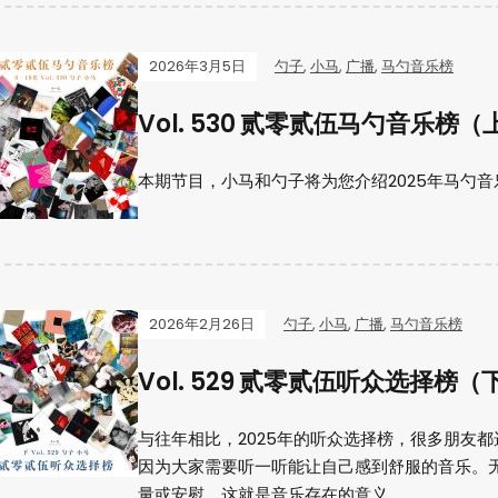
2026年3月5日
勺子
,
小马
,
广播
,
马勺音乐榜
Vol. 530 贰零贰伍马勺音乐榜（
本期节目，小马和勺子将为您介绍2025年马勺音乐
2026年2月26日
勺子
,
小马
,
广播
,
马勺音乐榜
Vol. 529 贰零贰伍听众选择榜（
与往年相比，2025年的听众选择榜，很多朋友
因为大家需要听一听能让自己感到舒服的音乐。
量或安慰，这就是音乐存在的意义。