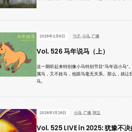
2026年2月6日
勺子
,
小马
,
广播
Vol. 526 马年说马（上）
这一期听起来特别像小马特别节目“马年说小马”
属马，又不姓马，他跟马毫无关系。那么，就让
马。
2026年1月29日
小马
,
广播
,
阿立
Vol. 525 LIVE in 2025: 