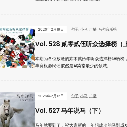
2026年2月19日
勺子
,
小马
,
广播
,
马勺音乐榜
Vol. 528 贰零贰伍听众选择榜（
本期为各位放送的贰零贰伍年听众选择榜华语榜，
毕竟根源民谣依然是AI染指最少的领域。
2026年2月12日
勺子
,
小马
,
广播
Vol. 527 马年说马（下）
马年就要到了，祝大家新的一年想成功的马到成