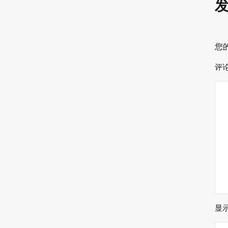
您
评
显