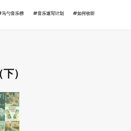
#马勺音乐榜
#音乐速写计划
#如何收听
能（下）