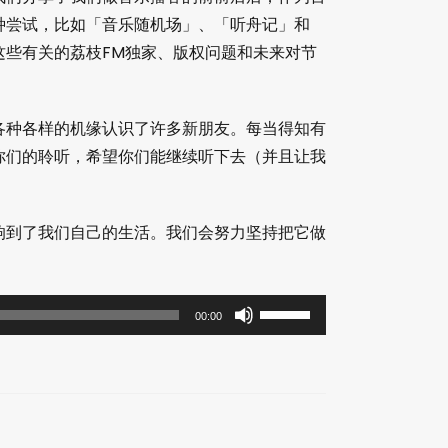
种尝试，比如「音乐随机场」、「听舟记」和
这些有关的荔枝FM独家、版权问题和未来对节
各种各样的机缘认识了许多新朋友。每当得知有
你们的聆听，希望你们能继续听下去（并且让我
响到了我们自己的生活。我们会努力坚持把它做
使
00:00
用
上
/
下
箭