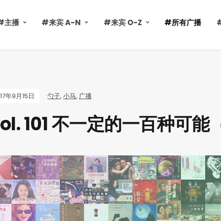
#主播
#来宾 A-N
#来宾 O-Z
#所有广播
017年9月15日
勺子
,
小马
,
广播
Vol. 101 不一定的一百种可