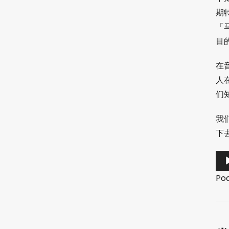
期
「
目
在
人
们
我
下
音
频
Po
播
放
器