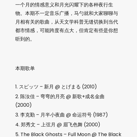
一个月的情感意义和月光闪耀下的各种夜行生
物。本期不一定音乐广播，马勺就和大家聊聊与
月相有关的歌曲，从天文学科普无缝切换到当代
都市情感，可能跨度有点大，但肯定有些是你想
听到的。
本期歌单
スピッツ – 新月 @ とげまる (2010)
陈汝佳 – 弯弯的月亮 @ 新歌+成名金曲
(2000)
李克勤 – 月半小夜曲 @ 命运符号 (1987)
郑秀文 – 上弦月 @ 眉飞色舞 (2000)
The Black Ghosts – Full Moon @ The Black