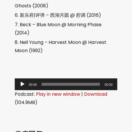
Ghosts (2008)
新乐府|评弹 – 西湖月圆 @ 腔调 (2016)
Beck – Blue Moon @ Morning Phase
(2014)
Neil Young – Harvest Moon @ Harvest
Moon (1992)
音
00:00
00:00
频
Podcast:
Play in new window
|
Download
播
(104.9MB)
放
器