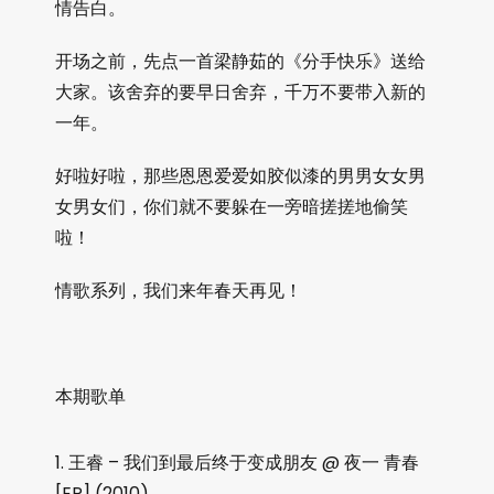
情告白。
开场之前，先点一首梁静茹的《分手快乐》送给
大家。该舍弃的要早日舍弃，千万不要带入新的
一年。
好啦好啦，那些恩恩爱爱如胶似漆的男男女女男
女男女们，你们就不要躲在一旁暗搓搓地偷笑
啦！
情歌系列，我们来年春天再见！
本期歌单
王睿 – 我们到最后终于变成朋友 @ 夜一 青春
[EP] (2010)