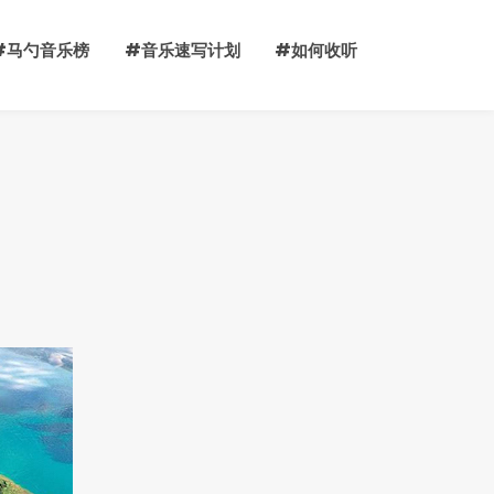
#马勺音乐榜
#音乐速写计划
#如何收听