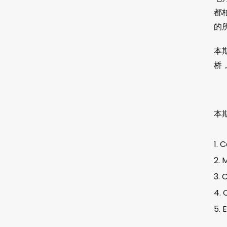
都
的
本
桥
本
C
M
C
E