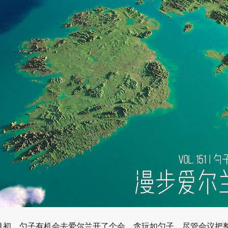
月初，勺子有机会去爱尔兰开了个会。贪玩如勺子，尽管会议把