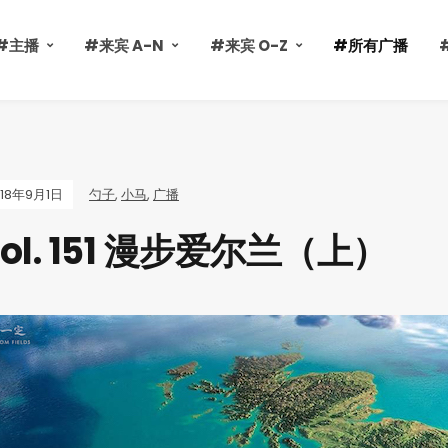
#主播
#来宾 A-N
#来宾 O-Z
#所有广播
018年9月1日
勺子
,
小马
,
广播
ol. 151 漫步爱尔兰（上）