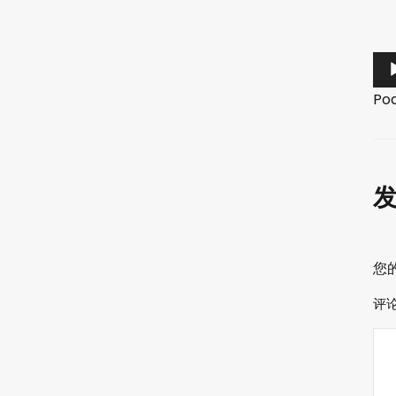
音
频
Po
播
放
器
您
评