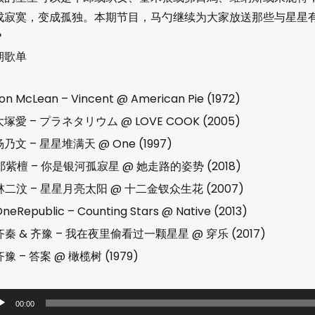
成寂寞，变成孤独。本期节目，马勺继续为大家放送那些与星星
？
期歌单
on McLean – Vincent @ American Pie (1972)
大塚愛 – プラネタリウム @ LOVE COOK (2005)
杨乃文 – 星星堆满天 @ One (1997)
祁紫檀 – 你是银河孤寂星 @ 她走路的姿势 (2018)
林二汶 – 星星月亮太阳 @ 十二金钗众生花 (2007)
neRepublic – Counting Stars @ Native (2013)
齐秦 & 齐豫 – 我在夜里偷看过一颗星星 @ 穿乐 (2017)
齐豫 – 答案 @ 橄榄树 (1979)
00:00