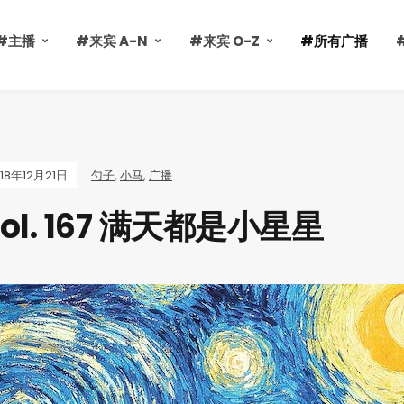
#主播
#来宾 A-N
#来宾 O-Z
#所有广播
018年12月21日
勺子
,
小马
,
广播
ol. 167 满天都是小星星