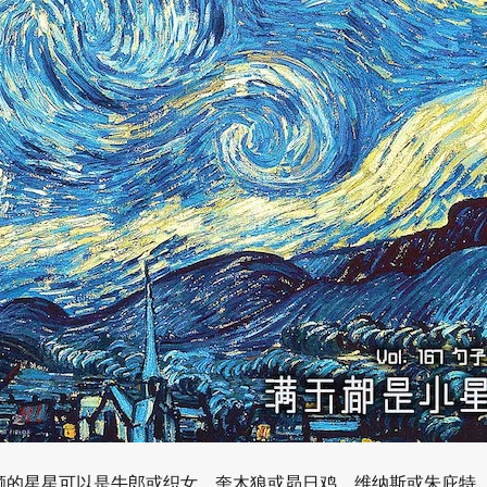
颗的星星可以是牛郎或织女、奎木狼或昴日鸡、维纳斯或朱庇特