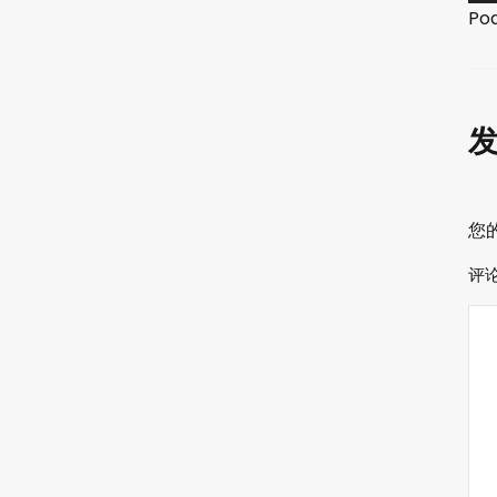
频
Po
播
放
器
您
评