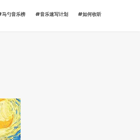
#马勺音乐榜
#音乐速写计划
#如何收听