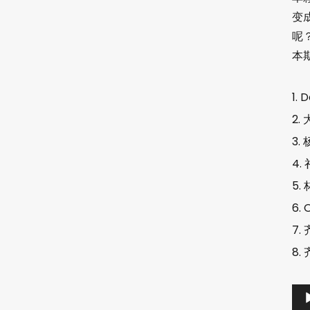
变
呢
本
D
O
音