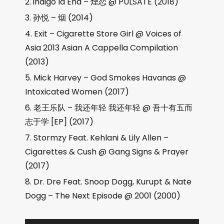
indigo la End – 煙恋 @ PULSATE (2018)
孙悦 – 烟 (2014)
Exit – Cigarette Store Girl @ Voices of
Asia 2013 Asian A Cappella Compilation
(2013)
Mick Harvey – God Smokes Havanas @
Intoxicated Women (2017)
老王乐队 – 我还年轻 我还年轻 @ 吾十有五而
志于学 [EP] (2017)
Stormzy Feat. Kehlani & Lily Allen –
Cigarettes & Cush @ Gang Signs & Prayer
(2017)
Dr. Dre Feat. Snoop Dogg, Kurupt & Nate
Dogg – The Next Episode @ 2001 (2000)