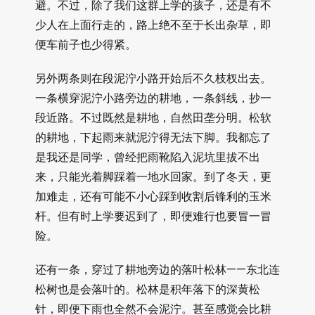
避。不过，除了我们这群上学的孩子，还是有不
少人在上面行走的，路上绝不至于长出杂草，即
便车前子也少得紧。
另外两条则在段泥泞小路开始后不久枝杈出去。
一条横穿泥泞小路旁边的耕地，一条斜线，抄一
段近路。不过既然是耕地，自然田垄分明。松软
的耕地，下起雨来就泥泞得无法下脚。我都忘了
是我还是同学，曾经把雨靴陷入泥坑里拔不出
来，只能光着脚踩着一地水回家。到了冬天，更
加难走，还有可能不小心踩到收割后锋利的玉米
杆。但有时上学要迟到了，即便难行也要冒一冒
险。
还有一条，穿过了耕地旁边的落叶松林——东北连
松树也是会落叶的。松林是积年落下的深黄松
针，即便下雨也全然不会泥泞。甚至感觉会比耕