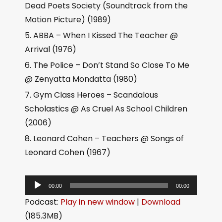
Dead Poets Society (Soundtrack from the
Motion Picture) (1989)
ABBA – When I Kissed The Teacher @
Arrival (1976)
The Police – Don’t Stand So Close To Me
@ Zenyatta Mondatta (1980)
Gym Class Heroes – Scandalous
Scholastics @ As Cruel As School Children
(2006)
Leonard Cohen – Teachers @ Songs of
Leonard Cohen (1967)
音
00:00
00:00
频
Podcast:
Play in new window
|
Download
播
(185.3MB)