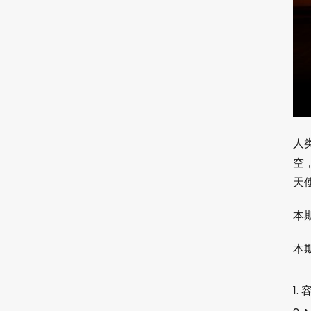
人
空
天
本期
本
容