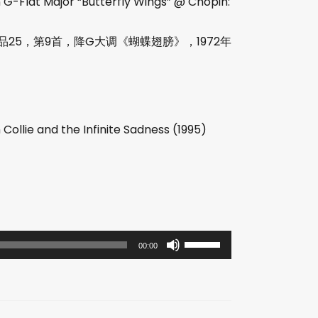
 in G-Flat Major “Butterfly Wings” @ Chopin:
品25，第9首，降G大调《蝴蝶翅膀》，1972年
ollie and the Infinite Sadness (1995)
使
00:00
用
上
/