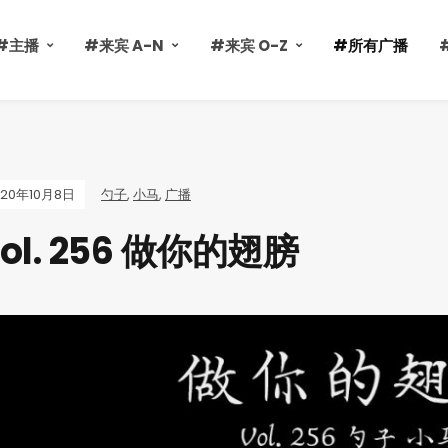
#主播
#来宾 A-N
#来宾 O-Z
#所有广播
020年10月8日
勺子
,
小马
,
广播
ol. 256 做你的翅膀