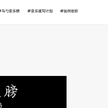
#马勺音乐榜
#音乐速写计划
#如何收听