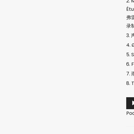
M
Étu
弗
录
S
F
T
音
频
Po
播
放