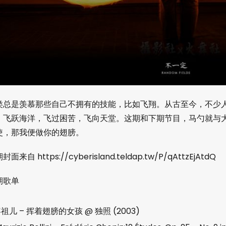
类总是羡慕那些自己不拥有的技能，比如飞翔。从古至今，不少
，飞跃海洋，飞过困苦，飞向天堂。这期和下期节目，马勺就与
使，那我便做你的翅膀。
封面来自 https://cyberisland.teldap.tw/P/qAttzEjAtdQ
期歌单
祖儿 – 挥着翅膀的女孩 @ 独照 (2003)