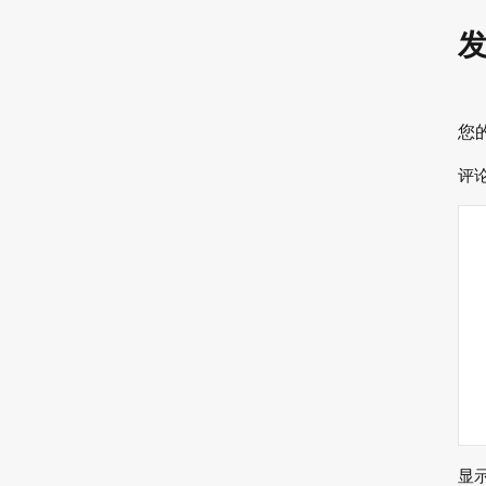
器
您
评
显