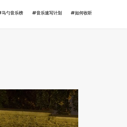
#马勺音乐榜
#音乐速写计划
#如何收听