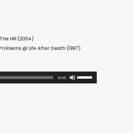
The Hill (2004)
Problems @ Life After Death (1997)
使
00:00
用
上
/
下
箭
头