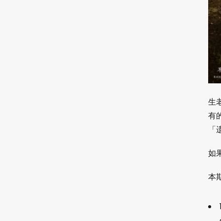
生
有
「
如
本