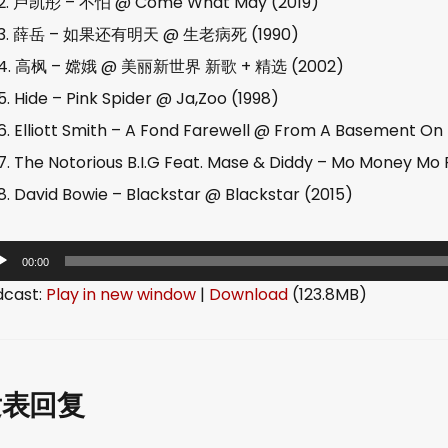
2. 卢凯彤 – 不怕 @ Come What May (2019)
3. 薛岳 – 如果还有明天 @ 生老病死 (1990)
4. 高枫 – 嫦娥 @ 美丽新世界 新歌 + 精选 (2002)
5. Hide – Pink Spider @ Ja,Zoo (1998)
6. Elliott Smith – A Fond Farewell @ From A Basement On 
7. The Notorious B.I.G Feat. Mase & Diddy – Mo Money Mo 
8. David Bowie – Blackstar @ Blackstar (2015)
00:00
dcast:
Play in new window
|
Download
(123.8MB)
发表回复