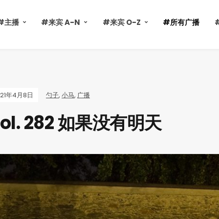
#主播
#来宾 A-N
#来宾 O-Z
#所有广播
021年4月8日
勺子
,
小马
,
广播
ol. 282 如果没有明天