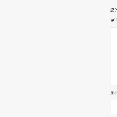
您
评
显