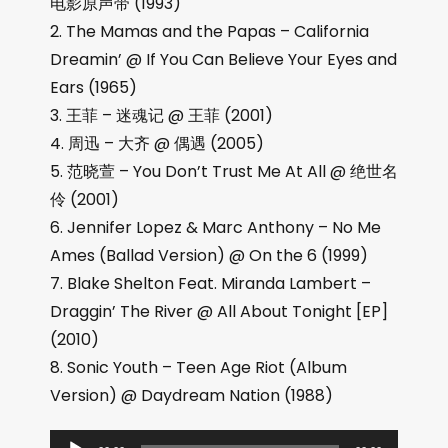
电影原声带 (1993)
2. The Mamas and the Papas – California
Dreamin’ @ If You Can Believe Your Eyes and
Ears (1965)
3. 王菲 – 迷魂记 @ 王菲 (2001)
4. 周迅 – 大齐 @ 偶遇 (2005)
5. 范晓萱 – You Don’t Trust Me At All @ 绝世名
伶 (2001)
6. Jennifer Lopez & Marc Anthony – No Me
Ames (Ballad Version) @ On the 6 (1999)
7. Blake Shelton Feat. Miranda Lambert –
Draggin’ The River @ All About Tonight [EP]
(2010)
8. Sonic Youth – Teen Age Riot (Album
Version) @ Daydream Nation (1988)
音