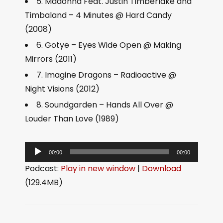
5. Madonna Feat. Justin Timberlake and
Timbaland – 4 Minutes @ Hard Candy
(2008)
6. Gotye – Eyes Wide Open @ Making
Mirrors (2011)
7. Imagine Dragons – Radioactive @
Night Visions (2012)
8. Soundgarden – Hands All Over @
Louder Than Love (1989)
音
00:00
00:00
频
Podcast:
Play in new window
|
Download
播
(129.4MB)
放
器