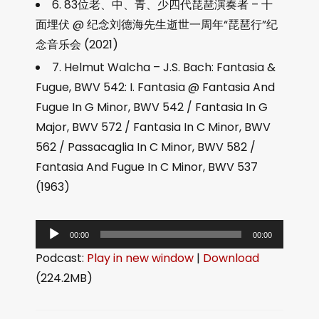
6. 83位老、中、青、少四代琵琶演奏者 – 十
面埋伏 @ 纪念刘德海先生逝世一周年“琵琶行”纪
念音乐会 (2021)
7. Helmut Walcha – J.S. Bach: Fantasia &
Fugue, BWV 542: I. Fantasia @ Fantasia And
Fugue In G Minor, BWV 542 / Fantasia In G
Major, BWV 572 / Fantasia In C Minor, BWV
562 / Passacaglia In C Minor, BWV 582 /
Fantasia And Fugue In C Minor, BWV 537
(1963)
音
00:00
00:00
频
Podcast:
Play in new window
|
Download
播
(224.2MB)
放
器