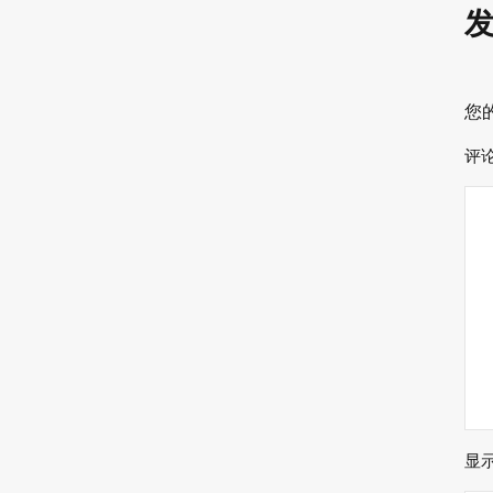
您
评
显