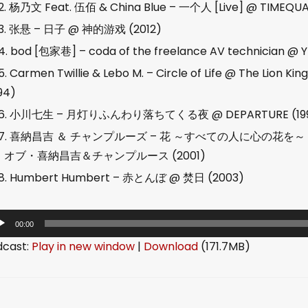
2. 杨乃文 Feat. 伍佰 & China Blue – 一个人 [Live] @ TIM
3. 张悬 – 日子 @ 神的游戏 (2012)
4. bod [包家巷] – coda of the freelance AV technician @ 
5. Carmen Twillie & Lebo M. – Circle of Life @ The Lion Kin
94)
6. 小川七生 – 月灯りふんわり落ちてくる夜 @ DEPARTURE (19
7. 喜納昌吉 ＆ チャンプルーズ – 花 ～すべての人に心の花を
・オブ・喜納昌吉＆チャンプルース (2001)
8. Humbert Humbert – 赤とんぼ @ 焚日 (2003)
00:00
dcast:
Play in new window
|
Download
(171.7MB)