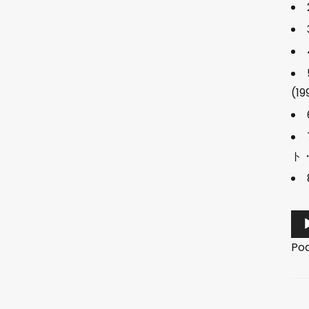
(19
ト
音
频
Po
播
放
器