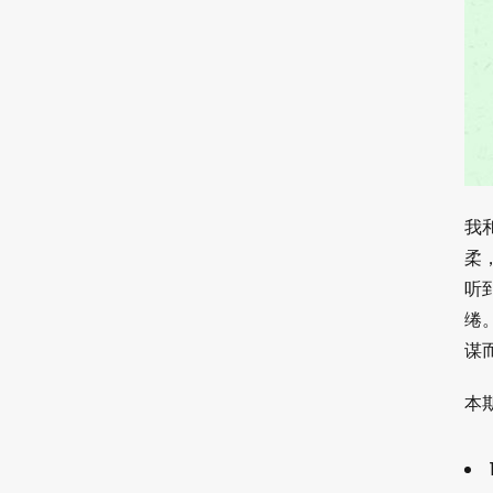
我
柔
听
绻
谋
本