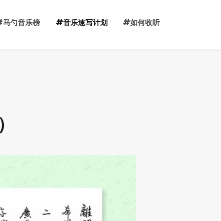
#马勺音乐榜
#音乐速写计划
#如何收听
中）