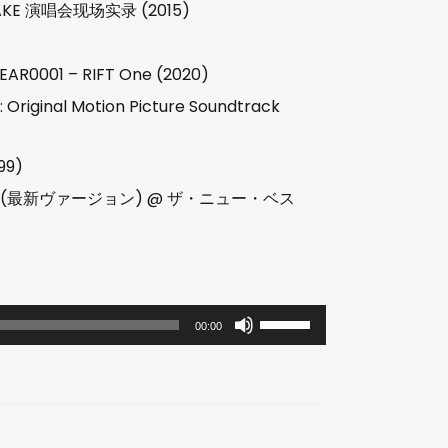
EQUAKE 演唱会现场实录 (2015)
YEAR0001 – RIFT One (2020)
g: Original Motion Picture Soundtrack
99)
～ (最新ヴァージョン) @ ザ・ニュー・ベス
使
00:00
用
上
/
下