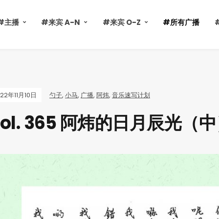
#主播
#来宾 A-N
#来宾 O-Z
#所有广播
022年11月10日
勺子
,
小马
,
广播
,
阿炜
,
音乐速写计划
Vol. 365 阿炜的日月辰光（