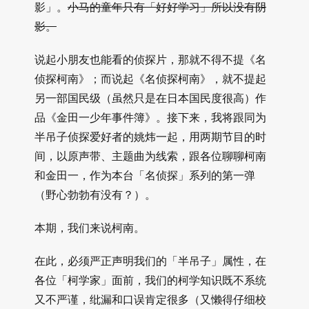
影」。
小马的童年只有「好好学习」所以没有阴
影。
说起小朋友也能看的侦探片，那就不得不提《名
侦探柯南》；而说起《名侦探柯南》，就不提起
另一部国民级（虽然只是在日本国民度很高）作
品《金田一少年事件簿》。接下来，我将跟同为
半吊子侦探爱好者的姚炜一起，用两期节目的时
间，以原声带、主题曲为线索，跟各位聊聊柯南
和金田一，作为本台「名侦探」系列的第一弹
（野心勃勃有没有？）。
本期，我们来说柯南。
在此，必须严正声明我们的「半吊子」属性，在
各位「柯学家」面前，我们的柯学知识既不系统
又不严谨，纰漏和口误肯定很多（又懒得仔细校