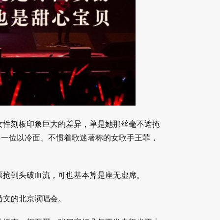
女性刻板印象巨大的差异，单是她那丝毫不遮掩
另一位以冷面、不惯着歌迷著称的女歌手王菲，
票抢到头破血流，可也基本算是座无虚席。
乃文的北京演唱会。