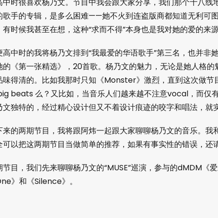
高中时很喜欢杨乃文。节目中我会跟大家分享，我们那个十八线
的歌手的专辑，是多么困难——她不火到连盗版商都知道无利可
。有时候我甚至在想，这种“求而不得”本身也是我对她的爱的来
便高中时的我将杨乃文排到“我最爱的华语歌手”第三名，也并非
她的《第一张精选》，20首歌。杨乃文的魅力，无论是她人格的
品味得清的。比如我那时只知《Monster》激烈，直到这次做
 big beats 么？又比如，当音乐人们越来越不注意vocal，
乃文独特的，经过精心设计但又不着设计痕迹的咬字和唱法，就
下来的两期节目，我将跟阿炜一起跟大家聊聊杨乃文的音乐。我
全可以把这两期节目当做简单的推荐，如果有事实性的错误，还
期节目，我们先来聊聊杨乃文的“MUSE”巡演，参与的dMDM
ne》和《Silence》。