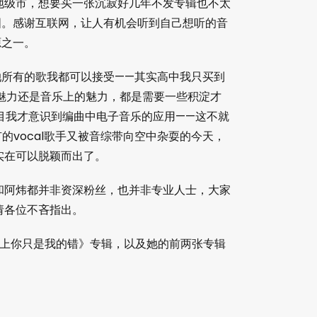
地级市，想要买一张沉寂好几年不发专辑也不太
图。感谢互联网，让人有机会听到自己想听的音
源之一。
她所有的歌我都可以接受——其实高中我只买到
魅力还是音乐上的魅力，都是需要一些积淀才
节目我才意识到编曲中电子音乐的应用——这不就
而仅有的vocal歌手又被音综带向空中杂耍的今天，
实在可以脱颖而出了。
和阿炜都并非资深粉丝，也并非专业人士，大家
请各位不吝指出。
《爱上你只是我的错》专辑，以及她的前两张专辑