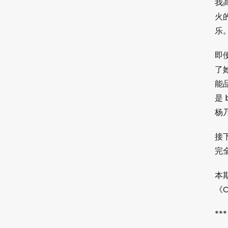
我
火
乐
即
了
能
是
杨
接
完
本
《O
***