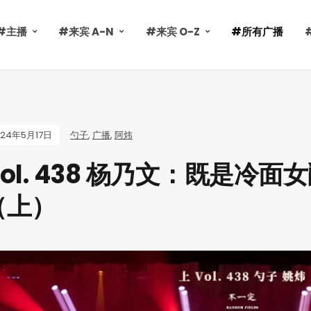
#主播
#来宾 A-N
#来宾 O-Z
#所有广播
024年5月17日
勺子
,
广播
,
阿炜
Vol. 438 杨乃文：既是冷
（上）