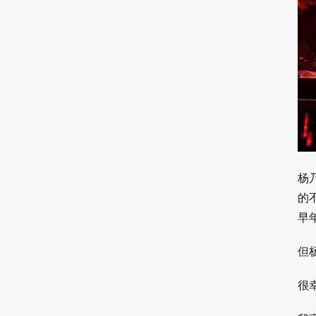
杨
的
早
但
很