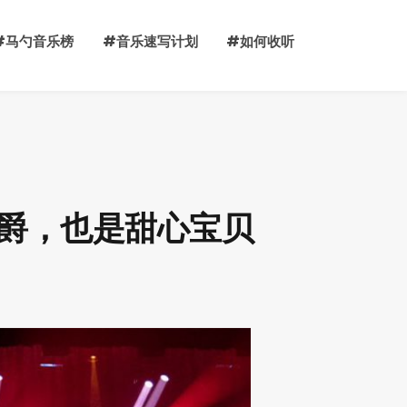
#马勺音乐榜
#音乐速写计划
#如何收听
面女爵，也是甜心宝贝