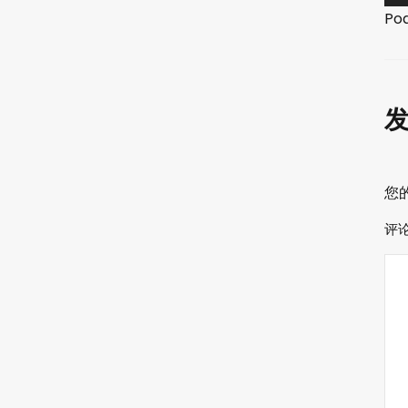
频
Po
播
放
器
您
评