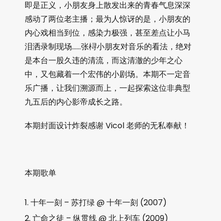
即是正义，小朋友身上散发出来的青春气息深深
感动了两位老主播；最为人惊讶的是，小朋友的
内心戏相当到位，感染力极强，甚至差点让小马
泪洒录制现场……张桪小朋友对音乐的看法，绝对
是本台一股久违的清流，而这清澈的少年之心
中，又包藏着一个宏伟的小剧场。本期不一定音
乐广播，让我们溯源而上，一起探索这位非典型
九五后的内心影帝成长之路。
本期封面设计炸裂感谢 Vicol 老师的无私奉献！
本期歌单
十年一刻 – 苏打绿 @ 十年一刻 (2007)
亡命之徒 – 纵贯线 @ 北上列车 (2009)