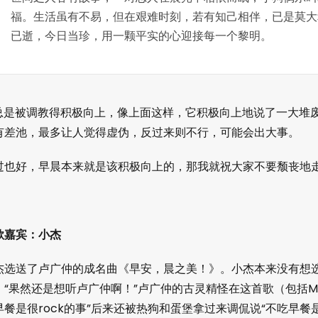
福。生活虽有不易，但在艰难时刻，若有知己相伴，已是莫大
已逝，今日当珍，用一颗平实的心迎接每一个黎明。
I总是被调教得积极向上，像上面这样，它积极向上地说了一大堆
有差池，最多让人觉得虚伪，反过来则不行，可能会出大事。
过也好，早晨本来就是该积极向上的，那我就祝大家不要颓丧地
歌嘉宾：小杰
杰选送了卢广仲的成名曲《早安，晨之美！》。小杰本来没有想
：“果然还是想听卢广仲啊！”卢广仲的古灵精怪在这首歌（包括M
早餐是很rock的事”后来还被热狗和蛋堡拿过来调侃说“不吃早餐