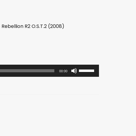
Rebellion R2 O.S.T.2 (2008)
使
00:00
用
上
/
下
箭
头
键