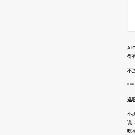
A
得
不
***
选
小
说
吃