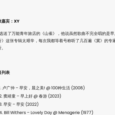
歌嘉宾：XY
Y 选送了万能青年旅店的《山雀》，他说虽然歌曲不完全唱的是
行》这张专辑太艰辛，每次我都等着号称听了几百遍《冀》的专
听。
目列表
1. 卢广仲 – 早安，晨之美! @ 100种生活 (2008)
2. 窦靖童 – 早上好 @ 春游 (2023)
3. 早安 – 早安 (2022)
4. Bill Withers – Lovely Day @ Menagerie (1977)