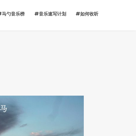
#马勺音乐榜
#音乐速写计划
#如何收听