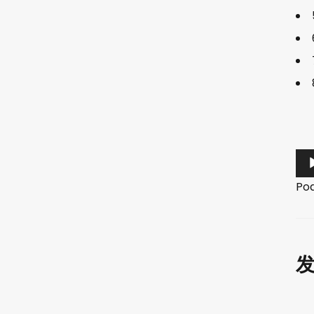
音
频
Po
播
放
器