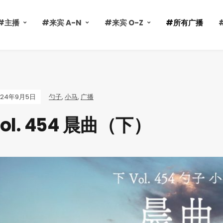
#主播
#来宾 A-N
#来宾 O-Z
#所有广播
024年9月5日
勺子
,
小马
,
广播
ol. 454 晨曲（下）