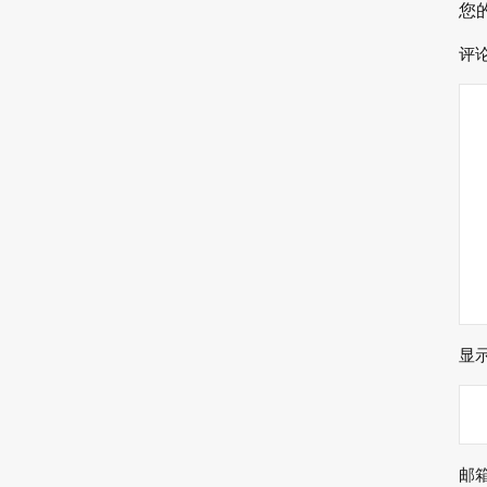
您
评
显
邮