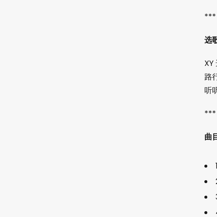
***
选
X
路
听
***
曲