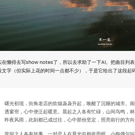
实在懒得去写show notes了，所以去求助了一下AI。把曲目
段文字（但实际上花的时间一点都不少），于是它给出了这段起
曙光初现，街角老店的炊烟袅袅升起，唤醒了沉睡的城市。闹
透窗帘，心中便泛起暖意。晨起之人各有忙碌，山间鸟鸣，林
昨夜风雨，此刻都已成过往，心中那份坚定，照亮前行的方向
世间之人各有故事，一对恋人在晨光中相依而眠，小狗偶尔叫