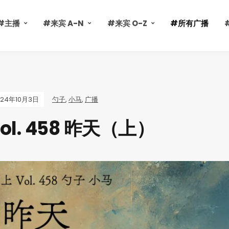
#主播
#来宾 A-N
#来宾 O-Z
#所有广播
024年10月3日
勺子
,
小马
,
广播
ol. 458 昨天（上）