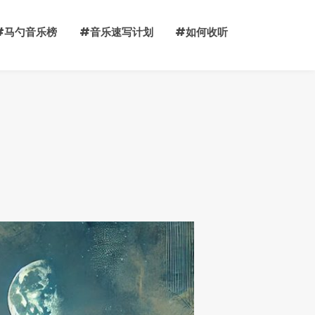
#马勺音乐榜
#音乐速写计划
#如何收听