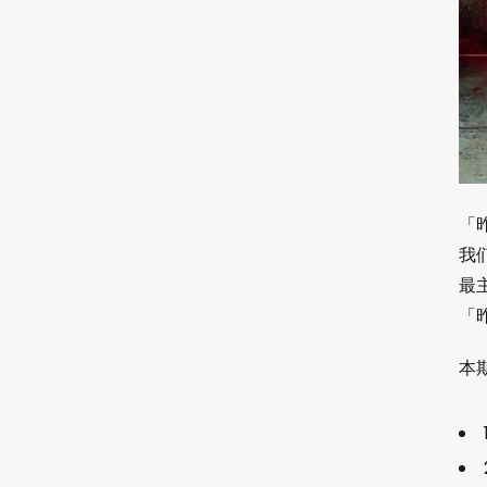
「
我
最
「
本