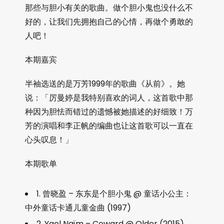
那些与胆小有关的歌曲。做个胆小鬼也没什么不
好的，让我们先拥抱自己的心情，再做个勇敢的
人吧！
本期嘉宾
半袖选送的是万芳1999年的歌曲《从前》。她
说：「厉曼婷是我特别喜欢的词人，这首歌中那
种因为胆怯而错过的遗憾被她描述的好细致！万
芳的演唱和李正帆的编曲也让这首歌可以一直在
心头叹息！」
本期歌单
1. 曾晓盈 – 东东是个胆小鬼 @ 童话小公主：
中外童话卡通儿童金曲 (1997)
2. Yael Naïm – Coward @ Older (2015)