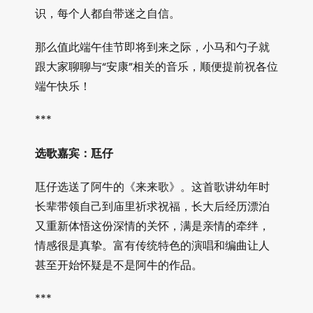
识，每个人都自带迷之自信。
那么值此端午佳节即将到来之际，小马和勺子就
跟大家聊聊与“安康”相关的音乐，顺便提前祝各位
端午快乐！
***
选歌嘉宾：尫仔
尫仔选送了阿牛的《来来歌》。这首歌讲幼年时
长辈带领自己到庙里祈求祝福，长大后经历漂泊
又重新体悟这份深情的关怀，满是亲情的牵绊，
情感很是真挚。富有传统特色的演唱和编曲让人
甚至开始怀疑是不是阿牛的作品。
***