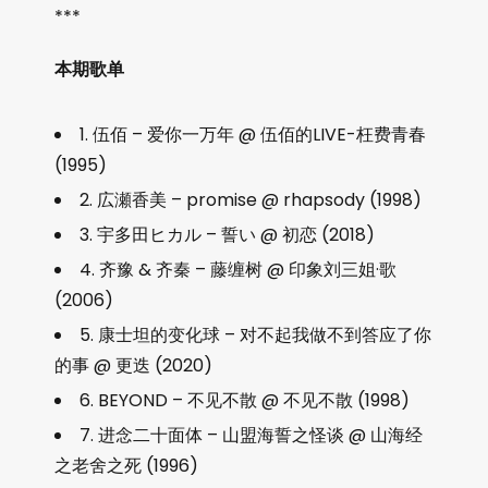
***
本期歌单
1. 伍佰 – 爱你一万年 @ 伍佰的LIVE-枉费青春
(1995)
2. 広瀬香美 – promise @ rhapsody (1998)
3. 宇多田ヒカル – 誓い @ 初恋 (2018)
4. 齐豫 & 齐秦 – 藤缠树 @ 印象刘三姐·歌
(2006)
5. 康士坦的变化球 – 对不起我做不到答应了你
的事 @ 更迭 (2020)
6. BEYOND – 不见不散 @ 不见不散 (1998)
7. 进念二十面体 – 山盟海誓之怪谈 @ 山海经
之老舍之死 (1996)