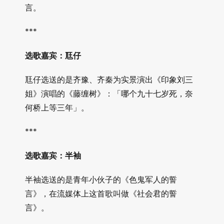
言。
***
选歌嘉宾：尫仔
尫仔选送的是齐豫、齐秦为实景演出《印象刘三
姐》演唱的《藤缠树》：「哪个九十七岁死，奈
何桥上等三年」。
***
选歌嘉宾：半袖
半袖选送的是青年小伙子的《色鬼军人的誓
言》，在流媒体上这首歌叫做《社会君的誓
言》。