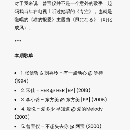
对于我来说，曾宝仪并不是一个意外的歌手，起
码我当年在电视上听过她唱的《专注》，也就是
翻唱的《猫的报恩》主题曲《風になる》（幻化
成风）。
***
本期歌单
1. 张信哲 & 刘嘉玲 – 有一点动心 @ 等待
(1994)
2. 宋佳 – HER @ HER [EP] (2018)
3. 李小璐 – 东方美 @ 东方美 [EP] (2008)
4. 殷悦 – 爱多少 早知道 @ 爱的Melody
(2003)
5. 曾宝仪 – 不想失去你 @ 阿宝 (2000)