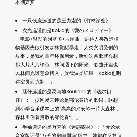
本期嘉宾
一只钱鹿选送的是王力宏的《竹林深处》。
次光选送的是Kokia的《愛のメロディー》：
「电影<银发的阿基多>片尾曲。讲述人类改造植
物基因失败引发森林觉醒暴走、人类文明受创的
故事，是我的童年环保启蒙，听到这首歌就会想
起大片大片绿色，林间洒下的阳光。歌曲开篇也
以林间光斑意象切入，旋律温柔细腻，Kokia也唱
得空灵而克制。」
尫仔选送的是灵与地Soulland的《达尔初
任》：「据网易云评论是鄂伦春语的歌词，联想
到小学音乐课本上的“高高的兴安岭一片大森林，
森林里住着勇敢的鄂伦春”。」
半袖选送的是万芳的《迷惑森林》：「无论录
音室版还是“万芳的房间剧场”版中，她都在反复追