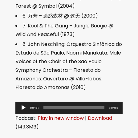
Forest @ Symbol (2004)
6. 万芳 – 迷惑森林 @ 这天 (2000)
7. Kool & The Gang – Jungle Boogie @
Wild And Peaceful (1973)
8. John Neschling: Orquestra Sinfônica do
Estado de São Paulo, Naomi Munakata: Male
Voices of the Choir of the São Paulo
Symphony Orchestra – Floresta do
Amazonas: Ouverture @ Villa-lobos:
Floresta do Amazonas (2010)
音
00:00
00:00
频
Podcast:
Play in new window
|
Download
播
(149.3MB)
放