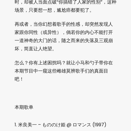
时，却被人当面点破“你搞错了人家的性别”，这种
场景，只要想一想，尴尬癌都要犯了。
再或者，当你幻想着歌手的性感，却突然发现人
家跟你同性（或异性），倘若你的内心不能打开
一道神奇的大门的话，随之而来的失落及三观崩
坏，简直让人绝望。
怎么？你有上述困扰吗？就让小马和勺子带你在
本期节目中一窥这些雌雄莫辨歌手们的真面目
吧！
本期歌单
米良美一 – もののけ姫 @ ロマンス (1997)